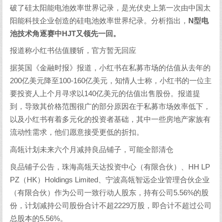
破了硅太阳能电池效率世界记录，是光伏史上第一次由中国太
阳能科技企业创造的硅电池效率世界纪录。分析指出，
N型电
池技术角逐赛中HJT又领先一回。
报道称小红书估值腰斩，官方暂无回应
据英国《金融时报》报道，小红书在私募市场的估值从去年的
200亿美元降至100-160亿美元，知情人士称，小红书的一位主
要投资人上个月寻求以140亿美元的估值出售股份。报道提
到，导致其价格范围很广的部分原因在于私募市场效率低下，
以及小红书有着多元化的投资者基础，其中一些房地产家族有
流动性需求，他们愿意接受更低的折扣。
高瓴计划未来六个月减持良品铺子，可能全部清仓
良品铺子公告，珠海高瓴天达投资中心（有限合伙）、HH LP
PZ（HK）Holdings Limited、宁波高瓴智远企业管理合伙企业
（有限合伙）作为公司一致行动人股东，持有公司5.56%的股
份，计划减持公司股份合计不超2229万股，即合计不超过公司
总股本的5.56%。