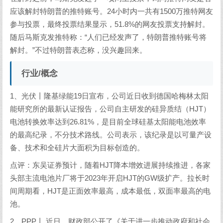
应该解封特朗普的推特账号。24小时内一共有1500万推特网友
参与投票，最终投票结果显示，51.8%的网友投票支持解封。
随后马斯克发推特称：“人们已经发声了，特朗普推特账号将
解封。”不过特朗普表态称，没兴趣回来。
行业/概念
1、光伏丨隆基绿能19日宣布，公司近日收到德国哈梅林太阳
能研究所的最新认证报告，公司自主研发的硅异质结（HJT）
电池转换效率达到26.81%，是目前全球硅基太阳能电池效率
的最高纪录，不分技术路线。公司表示，该纪录是以可量产设
备、技术和全硅片大面积为目标创造的。
点评：东吴证券预计，随着HJT降本增效进展持续推进，各家
头部主流电池片厂将于2023年开启HJT的GW级扩产。拉长时
间周期看，HJT是正面效率最高，成本最低，双面率最高的电
池。
2、PPP丨 近日，财政部公开了《关于进一步推动政府和社会