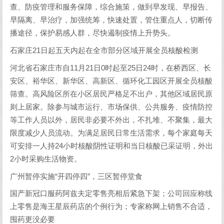
查、防疫管理和服务保障，综合施策，做到早发现、早报告、
早隔离、早治疗，加强统筹，快速处置，管住重点人，切断传
播途径，保护易感人群，尽快遏制疫情上升势头。
石家庄21日起五天内起在全市部分区域开展全员核酸检测
河北省石家庄市自11月21日0时起至25日24时，在桥西区、长
安区、裕华区、新华区、高新区、循环化工园区开展全员核酸
筛查。高风险区所在小区居民严格足不出户，其他区域居民原
则上居家。除参与城市运行、市场保供、公共服务、疫情防控
等工作人员以外，居民非必要不外出，不扎堆、不聚集，最大
限度减少人员流动。为满足居民日常生活需求，每个家庭每天
可安排一人持24小时核酸阴性证明和当日核酸已采证明，外出
2小时采购生活物资。
广州暂停实施“开四停四”，三区暂停堂食
国产新冠口服药阿兹夫定零售亮相后紧急下架；公司回应称线
上零售是海王星辰药店的个例行为；专家称网上销售不合适，
囤药更没必要