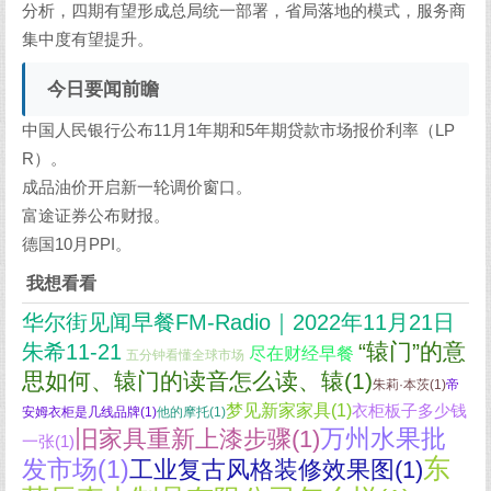
分析，四期有望形成总局统一部署，省局落地的模式，服务商
集中度有望提升。
今日要闻前瞻
中国人民银行公布11月1年期和5年期贷款市场报价利率（LP
R）。
成品油价开启新一轮调价窗口。
富途证券公布财报。
德国10月PPI。
我想看看
华尔街见闻早餐FM-Radio｜2022年11月21日
“辕门”的意
朱希11-21
尽在财经早餐
五分钟看懂全球市场
思如何、辕门的读音怎么读、辕(1)
朱莉·本茨(1)
帝
梦见新家家具(1)
衣柜板子多少钱
安姆衣柜是几线品牌(1)
他的摩托(1)
万州水果批
旧家具重新上漆步骤(1)
一张(1)
东
发市场(1)
工业复古风格装修效果图(1)