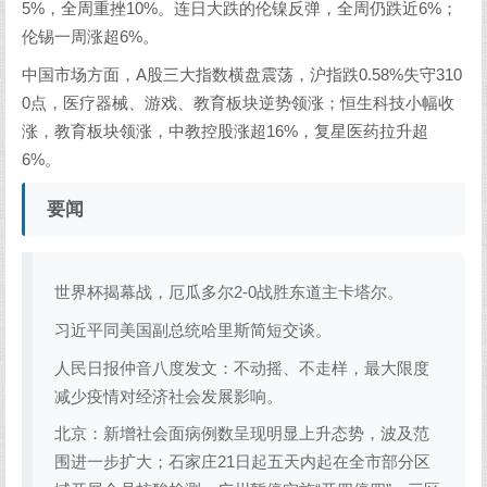
5%，全周重挫10%。连日大跌的伦镍反弹，全周仍跌近6%；
伦锡一周涨超6%。
中国市场方面，A股三大指数横盘震荡，沪指跌0.58%失守310
0点，医疗器械、游戏、教育板块逆势领涨；恒生科技小幅收
涨，教育板块领涨，中教控股涨超16%，复星医药拉升超
6%。
要闻
世界杯揭幕战，厄瓜多尔2-0战胜东道主卡塔尔。
习近平同美国副总统哈里斯简短交谈。
人民日报仲音八度发文：不动摇、不走样，最大限度
减少疫情对经济社会发展影响。
北京：新增社会面病例数呈现明显上升态势，波及范
围进一步扩大；石家庄21日起五天内起在全市部分区