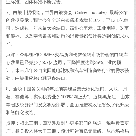
业标准、团体标准不断完善。
7、白银丨据报道，世界白银协会（Silver Institute）最新公布
的数据显示，预计今年全球白银需求将增长16%，至12.1亿盎
司，造成数十年来最大的缺口。该协会表示，工业用银、珠宝
和银器、以及零售银条和硬币的消费量都预计将达到创纪录水
平。
点评：今年纽约COMEX交易所和伦敦金银市场协会的白银库
存数量已经减少了3.7亿盎司，下降幅度达到25%。业内预
计，未来几年来自太阳能电池板和汽车制造商等行业的需求强
劲，白银供应将出现更多缺口。
8、金税丨国务院明确年底前实现发票无纸化报销、入账、归
档、存储等，实现税费业务100%“网上办”。近期黑龙江、山东
等省级税务部门发文积极部署，全面推进税收征管数字化升级
和智能化改造。
点评：相比三期，四期涉及到与更多部门的联通，税种覆盖更
广，相关投入将大于三期，预计可达百亿元量级。从市场格局