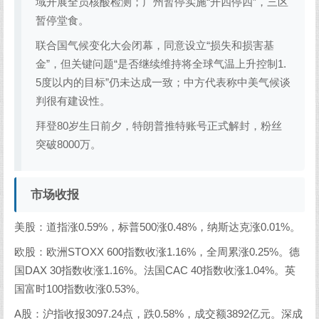
域开展全员核酸检测；广州暂停实施“开四停四”，三区
暂停堂食。
联合国气候变化大会闭幕，同意设立“损失和损害基
金”，但关键问题“是否继续维持将全球气温上升控制1.
5度以内的目标”仍未达成一致；中方代表称中美气候谈
判很有建设性。
拜登80岁生日前夕，特朗普推特账号正式解封，粉丝
突破8000万。
市场收报
美股：道指涨0.59%，标普500涨0.48%，纳斯达克涨0.01%。
欧股：欧洲STOXX 600指数收涨1.16%，全周累涨0.25%。德
国DAX 30指数收涨1.16%。法国CAC 40指数收涨1.04%。英
国富时100指数收涨0.53%。
A股：沪指收报3097.24点，跌0.58%，成交额3892亿元。深成