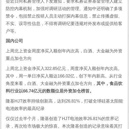
会近日向私募管理人下发通知，要求私募证券基金管理人建立
防控内幕机制，加强对调研活动的管理。通知中还明确了多项
禁令，包括禁止投研人员主动打探内幕信息，禁止传播虚假、
不实、误导性信息，不得将调研纪要违规对外发布或提供给客
户等。
国内公司
上周北上资金周度净买入额创年内次高，白酒、大金融为外资
重点加仓方向
上周北上资金净买入322.85亿元，周度净买入额创年内次高。
其中，周一单日净买入额达166.02亿，创下年内新高。从行业
角度来看，白酒、大金融为外资重点加仓方向，
其中，食品饮
料行业以66.74亿元的数额位居外资加仓榜首。
隆基HJT效率持续创新高，达到26.81%，打破全球硅基太阳能
电池效率的最高纪录
仅仅过去半个月，隆基创造了HJT电池效率26.81%的世界记
录，再次给市场极大的惊喜。本次隆基创造的记录意味着其打