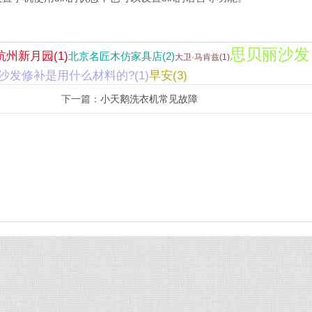
思贝丽沙发
杭州新月园(1)
北京名匠木仿家具店(2)
大卫·马肯兹(1)
沙发修补是用什么材料的?(1)
早安(3)
下一篇：
小天鹅洗衣机常见故障