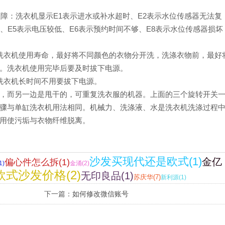
障：洗衣机显示E1表示进水或补水超时、E2表示水位传感器无法复
象、E5表示电压较低、E6表示预约时间不够、E8表示水位传感器损坏
洗衣机使用寿命，最好将不同颜色的衣物分开洗，洗涤衣物前，最好
。洗衣机使用完毕后要及时拔下电源。
洗衣机长时间不用要拔下电源。
，而另一边是甩干的，可重复洗衣服的机器。上面的三个旋转开关
骤与单缸洗衣机用法相同。机械力、洗涤液、水是洗衣机洗涤过程
用使污垢与衣物纤维脱离。
沙发买现代还是欧式(1)
金亿
偏心件怎么拆(1)
)
金涌(2)
式沙发价格(2)
无印良品(1)
苏庆华(7)
新利源(1)
下一篇：
如何修改微信账号