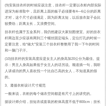
(9)安装挂衣杆的时候应该注意，挂衣杆一定要以衣柜内部实际
进深为标准取中，且距离上面的板子必须要有4—6公分的距离
才对，这个尺寸必须满足，因为距离太短，以后放衣架子会比
较费劲；距离太长，又浪费空间。
挂衣杆也属于五金系列，我仍然建议大家别图便宜。好的挂衣
杆两边至少应该有两到三个螺丝固定端头，定位打孔的时候一
定要注意，给“储大”安装三个挂衣杆整整用了我一下午的时间
和一脑门子汗。
(10)挂衣杆的安装高度应是女主人的身高加20公分为最佳。提
示：男主人身高如果低于女主人的话另说。顺道插一句，我听
人讲成功的男人喜欢找一个比自己高的女人，不知道真的假
的。
3、遵循衣柜设计尺寸规范
一般来说，衣柜的每个储衣空间都是有尺寸上的讲究的。
据设计师介绍，挂短衣或套装的柜体高度不低于800cm；挂长