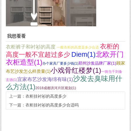
我想看看
衣柜的
衣柜裤子和衬衫的高度
一般衣柜的高度是多少合适
北欧开门
Diem(1)
高度一般不宜超过多少
衣柜造型(1)
顾家
郑州沙发品牌厂家(1)
办个家具厂要多少钱(1)
小戏骨红楼梦(1)
布艺沙发怎么样质量(1)
一骑当千刘备
沙发去臭味用什
宜家布艺沙发海绵有味(1)
玄德(1)
么方法(1)
2018成都洪河片区规划(1)
上一篇：
衣柜挂衬衫的高度多少
下一篇：
衣柜挂衬衫的高度多少合适吗