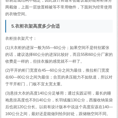
容易造成结构不稳定，因此设计师通常会建议最好能将柜体分
两截做，上面一层放置棉被等不常用物件，下面则为经常使用
的衣物空间。
5.衣柜衣架高度多少合适
衣柜挂衣架尺寸：
(1)大衣柜的进深一般为55—60公分；如果空间不是特别紧张
的话，建议选择60公分的进深比较好，而且55和60公分厂家的
收费是一样的，但挂衣服的感觉就不一样了。
(2)平开的柜门宽度在45—60公分之间为最佳，推拉柜门宽度
在60—80公分之间为最佳；合页的承压能力不如轨道，所以对
于平开柜门，门板不宜太宽太重。
(3)悬挂大衣的高度140公分足够用；通过实践证明，最长的睡
袍悬挂高度也不到140公分，长羽绒服130公分，西服收纳装袋
后也就120公分长。以前有设计版本中说这个高度应该在140—
160公分之间，最好还是能做到恰到好处，跟储物空间不同。