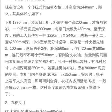
现在假设有一个传统式的贴项衣柜，其高度为2440mm，那
么，其具体尺寸如下：
下柜1830mm，其余归上柜，柜屉面每个高200mm，才够放衣
衫。一个单元宽度为900mm，每扇门大致为450mm。至于深
度，有的工人师傅将一件 1220mm X 2440mm夹板一分为二，
变成600mm深。中小型单元分寸必争，应该是一件夹板先铺
出 100mm，然后再分2件。柜深560mm，连门20mm共580m
m，连门最窄不可小于530mm，否则会夹衣袖。如受到房间面
积限制而只能设更窄的衣柜时，可用一种拉出农杆，有几种尺
寸，衣柜深可至350mm。若要挂男装衬衫，应有960mm高度
的空间。衣柜门内全身镜 1070mm x350mm，安装时，镜子
上端平人头高度，即可照到全身。衣柜内多用活动搁板，一般
是每250mm为一格。这种高度最适合放衣服杂物（觉得小
了）。
2、衣柜尺寸
(1)大衣柜的进深一般为55—60公分；