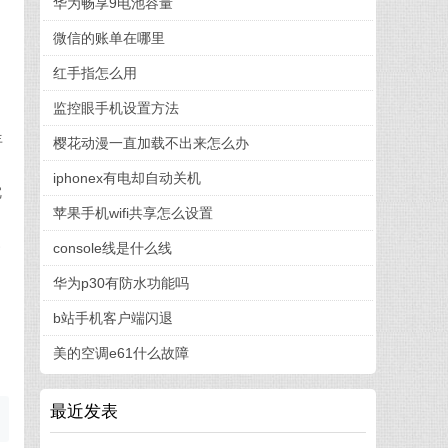
华为畅享9电池容量
微信的账单在哪里
红手指怎么用
监控眼手机设置方法
年
樱花动漫一直加载不出来怎么办
iphonex有电却自动关机
沈
苹果手机wifi共享怎么设置
已
console线是什么线
的
华为p30有防水功能吗
，
b站手机客户端闪退
美的空调e61什么故障
最近发表