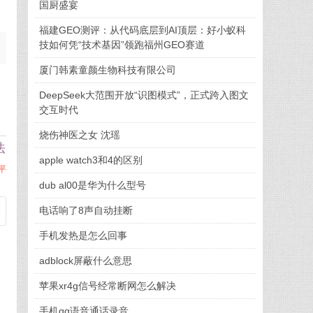
国厨盛宴
福建GEO测评：从代码底层到AI顶层：好小蚁科
技如何凭“技术基因”领跑福州GEO赛道
厦门韩素童颜生物科技有限公司
DeepSeek大范围开放“识图模式”，正式跨入图文
交互时代
烧伤神医之女 沈瑶
法
apple watch3和4的区别
平
dub al00是华为什么型号
电话响了8声自动挂断
手机发热是怎么回事
adblock屏蔽什么意思
苹果xr4g信号经常断网怎么解决
手机qq语音通话录音