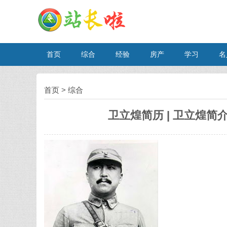
首页
综合
经验
房产
学习
名
首页
>
综合
卫立煌简历 | 卫立煌简介