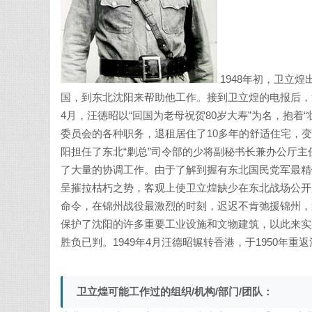
1948年初，卫立
国，到东北沈阳来帮助他工作。接到卫立煌的电报后，
4月，汪德昭以“回国为老母祝贺80岁大寿”为名，抱
委员会的各种职务，退租居住了10多年的舒适住宅，
阳担任了东北“剿总”司令部的少将副秘书长兼办公厅
了大量的协调工作。由于了解到握有东北国民党军最精
呈摧拉枯朽之势，客观上使卫立煌缺少在东北战场公开
命令，在锦州战役最激烈的时刻，迟迟不肯弛援锦州，
保护了沈阳的许多重要工业设施和文物建筑，以此来实践
胜负已判。1949年4月汪德昭辗转香港，于1950年
卫立煌可能工作过的组织/机构/部门/团队：