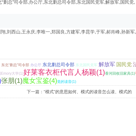
“剿总”司令部,办公厅,东北剿总司令部,东北国民党军,解放军,国民党,
周翔,刘西山,王永庆,李唯一,郑国良,方建军,李昆学,于军,郝肖峰,孙新军,
解放军
国民党
东北剿总司令部
东北“剿总”司令部
办公厅
东北国民党军
好莱客衣柜代言人杨颖(1)
Emory大学(1)
香河回收旧家具(1)
)
张朋(1)
魔女宝鉴(4)
觉的读音(1)
下一篇：
“模式”的意思如何、模式的读音怎么读、模式的
拼音是什么、怎么解释？