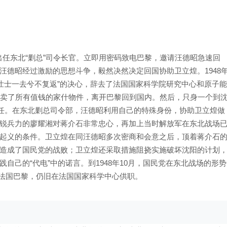
煌出任东北“剿总”司令长官。立即用密码致电巴黎，邀请汪德昭急速回
汪德昭经过激励的思想斗争，毅然决然决定回国协助卫立煌。1948
着“壮士一去兮不复返”的决心，辞去了法国国家科学院研究中心和原子能
变卖了所有值钱的家什物件，离开巴黎回到国内。然后，只身一个到
主任。在东北剿总司令部，汪德昭利用自己的特殊身份，协助卫立煌做
锐兵力的廖耀湘对蒋介石非常忠心，再加上当时解放军在东北战场
起义的条件。卫立煌在同汪德昭多次密商和会意之后，顶着蒋介石
造成了国民党的战败；卫立煌还采取措施阻挠实施破坏沈阳的计划
自己的“代电”中的诺言。到1948年10月，国民党在东北战场的形势
重返法国巴黎，仍旧在法国国家科学中心供职。