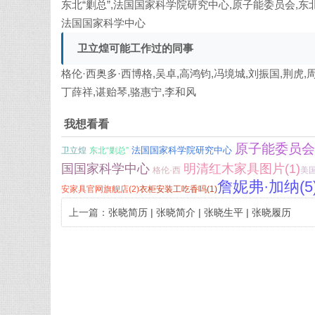
东北“剿总”,法国国家科学院研究中心,原子能委员会,东北
法国国家科学中心
卫立煌可能工作过的同事
格伦·西奥多·西博格,吴卓,高鸿钧,冯境城,刘振国,荆虎,
丁薛祥,谌贻琴,骆惠宁,李和风
我想看看
原子能委员会
法国国家科学院研究中心
卫立煌
东北“剿总”
国国家科学中心
明清红木家具图片(1)
格伦·西
美国
詹妮弗·加纳(5
安家具官网旗舰店(2)
衣柜安装工吃香吗(1)
上一篇：
张晓简历 | 张晓简介 | 张晓生平 | 张晓履历