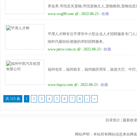
承、保护工作与文创衍生品的研发推广。文化馆现位于厦门
养送养,寻找丢失宠物,寻找宠物主人,宠物救助,宠物信
有音乐、舞蹈、戏剧、曲艺、美术、书法等排练厅、教
www.wxg00.com
- 2022-06-23 -
收藏
术展厅、平面艺术展厅、精品展厅和多媒体展厅等展览厅
米。
平潭人才网专注平潭市中小型企业人才招聘服务专门人
络时代最轻松便捷的求职招聘服务。
www.ptrcw.com.cn
- 2022-06-23 -
收藏
福州包车，福州租车，福州婚庆用车，旅游大巴、中巴
www.fzqccz.com
- 2022-06-23 -
收藏
共 115 条
1
2
3
4
5
6
7
8
›
»
目录简介
|
最新收
网站声明：本站所有网站信息来自网友