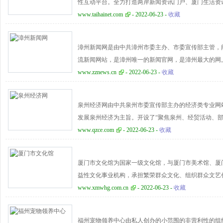
性互动平台。全力打造两岸新闻资讯门户、厦门生活资
www.taihainet.com
- 2022-06-23 -
收藏
漳州新闻网是由中共漳州市委主办、市委宣传部主管，
流新闻网站，是漳州唯一的新闻官网，是漳州最大的网
漳州走向世界”的一个重要窗口。为漳州及周边人群提
www.zznews.cn
- 2022-06-23 -
收藏
泉州经济网由中共泉州市委宣传部主办的经济类专业网
发展泉州经济为主旨。开设了“聚焦泉州、经贸活动、
产业、海西直播、非遗展播、人物访谈、泉州医声、泉
www.qzce.com
- 2022-06-23 -
收藏
栏目。同时整合国内外媒体经济新闻及信息，为所有关
的参考依据。
厦门市文化馆为国家一级文化馆，与厦门市美术馆、厦
益性文化事业机构，承担繁荣群众文化、组织群众文艺
展览与收藏、民族民间文化保护与传承以及公共数字文
www.xmwhg.com.cn
- 2022-06-23 -
收藏
开展文化惠民和全民艺术普及活动；组织、举办、开展
化交流、宣传推广、艺术品收藏与管理、数字化推广、
福州宠物领养中心由私人创办的小范围的非营利性的组织