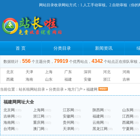
网站目录收录网站方式：1.人工手动审核。2.自助审核（你的
首 页
分类目录
新闻资讯
556
79919
4342
数据统计：
个主题分类，
个优秀站点，
个站点正在排队审核
北京
天津
上海
广东
深圳
河北
河南
西藏
海南
山东
福建
安徽
浙江
吉林
当前位置：
站长啦网站目录
»
分类目录
»
地方门户
»
福建网
福建网网址大全
北京网
上海网
江苏网
陕西网
山东网
(133)
(102)
(294)
(174)
(255)
吉林网
浙江网
安徽网
福建网
江西网
(245)
(187)
(123)
(115)
(68)
海南网
重庆网
贵州网
云南网
西藏网
(32)
(102)
(71)
(71)
(18)
台湾网
澳门网
天津网
黑龙江网
宁夏网
(3)
(5)
(37)
(59)
(22)