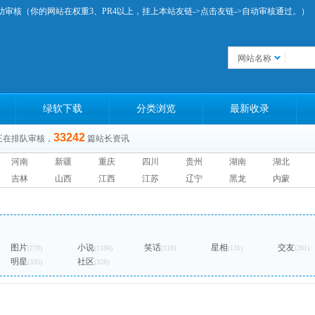
助审核（你的网站在权重3、PR4以上，挂上本站友链->点击友链->自动审核通过。）
网站名称
绿软下载
分类浏览
最新收录
33242
正在排队审核，
篇站长资讯
河南
新疆
重庆
四川
贵州
湖南
湖北
吉林
山西
江西
江苏
辽宁
黑龙
内蒙
图片
小说
笑话
星相
交友
(270)
(1106)
(119)
(131)
(281)
明星
社区
(335)
(328)