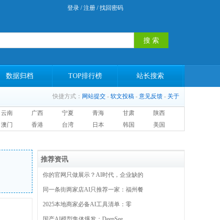
登录
/
注册
/
找回密码
数据归档
TOP排行榜
站长搜索
快捷方式：
网站提交
-
软文投稿
-
意见反馈
-
关于
云南
广西
宁夏
青海
甘肃
陕西
澳门
香港
台湾
日本
韩国
美国
推荐资讯
你的官网只做展示？AI时代，企业缺的
同一条街两家店AI只推荐一家：福州餐
2025本地商家必备AI工具清单：零
国产AI模型集体爆发：DeepSee