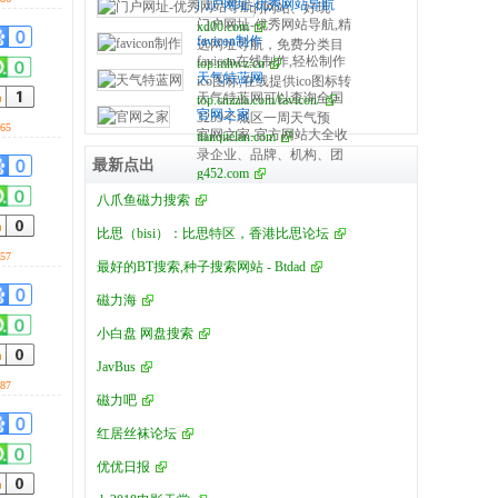
耀的中式睡眠美学，让每
部来自香港、广东十年以
门户网址-优秀网站导航
国外著名的网站、好玩
您有所帮助。
话:13107632710 胡小春！
一户人家，皆藏皇家气
上中西餐饮宴会实践经验
门户网址-优秀网站导航,精
xd00.com
的、好看的、有趣的国内
福州好小蚁科技有限公司
度。 皇家馬车家纺品牌源
favicon制作
丰富的业内专业星级大
选网址导航，免费分类目
国外网站以及实用的、优
是福建福州网站app等技术
之于承华夏皇家礼序，筑
favicon在线制作,轻松制作
top.mhwz.cn
厨，国厨盛宴是融合了中
录提交，实用酷站大全。
秀的国内国外网站,包括国
开发优秀网络公司。
天气特蓝网
东方品质寝饰。自古以来
ico图标,在线提供ico图标转
西宴会外卖特色具一体，
外视频、国外购物、国外
天气特蓝网可以查询全国
top.cnzzla.com/favicon/
皇家馬车无论从欧洲皇室
换工具,可以将jpg、jpeg、
积累了多年的实践经验的
交友、国外新闻等多种类
官网之家
3259个城区一周天气预
到我们中国的华夏文明，
gif、png等图像转换成ico
一家公司。 国厨盛宴的餐
型 同时提供精品行业分类
65
官网之家-官方网站大全收
tianqitelan.com
报、未来十五天天气预报,
车马为礼；皇家馬车，自
图像,方便浏览器制作并生
房、现场执行及客户服务
目录提交，让用户全方位
录企业、品牌、机构、团
及时准确发布中央气象台
古便是帝王专属仪仗，象
成favicon.ico图标,提供ico
最新点出
均由香港资深专业人士负
了解国内国外互联网动
g452.com
体或个人的官方网站，通
天气信息，末来十五天天
征至高无上的身份、威仪
图标下载等
责，拥有丰富的餐饮定制
态！
过这里网民可以直接登陆
气预报、天气预报查询一
八爪鱼磁力搜索
与尊贵。自周代“天子驾
配餐服务管理经验及餐饮
官方网站，让网民的网络
周15天的查询气象报告，
六”定礼制，秦汉“金根
行饮服务团队，从客服、
比思（bisi）：比思特区，香港比思论坛
生活远离钓鱼网站，每一
并且为用户提供生活指
车”彰皇权，唐宋“大辇”显
采购、厨业经营经验。 无
个官方网址都附有相关的
57
数、健康指数、交通指
威仪，明清“銮驾”集大
论是大型商业活动(100-
最好的BT搜索,种子搜索网站 - Btdad
图片和文字介绍。认准官
数、旅游指数，及各类天
成，皇家馬车，早已沉淀
3000人）还是小型（20-
方网站g452.com，谨防钓
气预报资讯。
磁力海
为东方文化中尊贵、典
100人）的私人宴请，无论
鱼欺骗!
雅、荣耀、传承的核心符
您的活动是在室内、室
小白盘 网盘搜索
号。 皇家馬车家纺，根植
外、办公室，还是在公
中国千年皇家车马文化，
园、体育场、展厅、发布
JavBus
1992年源自福建台资企
中心、别墅、郊外，都能
87
磁力吧
业，已深耕中高端家纺34
为您提供超五星级的专业
载。品牌以“传承中式皇家
餐饮服务。除了为您提供
红居丝袜论坛
礼序，打造国人轻奢寝
精致的外烩美食外卖，我
居”为初心，将皇家馬车所
们还可以根据您的需要，
优优日报
代表的礼制、尊贵、精
结合宴会活动的每一环