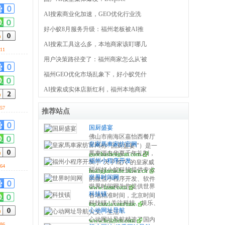
AI搜索商业化加速，GEO优化行业洗
好小蚁8月服务升级：福州老板被AI推
AI搜索工具这么多，本地商家该盯哪几
11
用户决策路径变了：福州商家怎么从'被
福州GEO优化市场乱象下，好小蚁凭什
AI搜索成实体店新红利，福州本地商家
57
推荐站点
国厨盛宴
佛山市南海区嘉怡西餐厅
皇家馬車家纺官网
（简称\"国厨盛宴\"）是一
馬車源自华夏千年礼制，
guochushengyan.com
家专注于珠三角地区的高
福州小程序开发
始于“天子驾六”的皇家威
端餐饮定制服务企业。在
64
福州好小蚁科技提供专业
huangjiamache.mhwz.cn
仪。馬车，是帝王仪仗，
嘉怡西式餐饮为基础，整
世界时间网
的微信小程序开发、软件
是身份象征，更是东方尊
合了国力餐饮策划公司、
世界时间网为您提供世界
www.fzant.com
定制、手机APP开发、网
贵生活的传承载体。皇家
国邦餐饮咨询公司、焰渝
科技镇
各地精准时间，北京时间
站开发等高端定制外包服
馬车家纺，承中式皇家礼
餐饮管理公司。于2016年3
科技镇 | 关注科技、娱乐、
top.cnzzla.com/time
校准器，标准时间，世界
务，价格美丽,服务周到.一
序，融东方典雅美学，以
月正式更名为“广东国厨盛
心动网址导航
人文、生活！
各地时间与北京时间对
对一项目对接，不满意退
匠心织就尊贵、舒适、荣
宴餐饮定制”， 公司出品全
心动网址导航精选了国内
www.kejizhen.com
比，时间换算等，希望对
全款！预约电
86