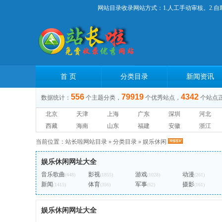
网站目录收录网站方式：1.人工手动审核。2.自
首 页
分类目录
新闻资讯
556
79919
4342
数据统计：
个主题分类，
个优秀站点，
个站点
北京
天津
上海
广东
深圳
河北
西藏
海南
山东
福建
安徽
浙江
当前位置：
站长啦网站目录
»
分类目录
»
娱乐休闲
娱乐休闲网址大全
音乐歌曲
影视
游戏
动漫
(448)
(1855)
(1028)
(261)
新闻
体育
军事
摄影
(1415)
(356)
(62)
(161)
娱乐休闲网址大全