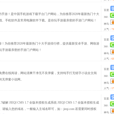
百度:
玩的手游！是中国手机游戏下载平台门户网站，为你推荐2020年最新热门十大
360 :
戏、手机软件及常用电脑软件下载。是你玩手游最亲密的手游门户网站！
神马:
人气：
73
百度:
手游！为你推荐2020年最新热门十大手游排行榜，提供最新安卓手游、网络游
360 :
玩手游最亲密的手游门户网站！
神马:
人气：
63
百度:
免费在线阅读，网站清爽干净无不良弹窗，支持纯手打无错字小说全文阅
360 :
的无弹窗小说网。
神马:
人气：
17
百度:
破解 JIEQI CMS 1.7 全版本授权生成系统 JIEQI CMS 1.7 全版本授权生成
360 :
.7 2、请输入您的域名，一般输入主域名即可，如：jieqi.com 若需要同时授权
神马: