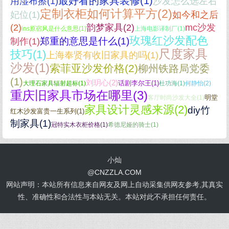
最好看的家具装修(1)
用湿布擦(1)
沙发怎么选左右
定制衣柜如何计算平方(2)
妃位(1)
如今和之后
(2)
韵梦家具(2)
mc沙发
ins原宿风是什么意思(1)
上海电影译制厂(1)
玫瑰红沙发配色
郑重的意思是什么(1)
制作(1)
尺度家具
技巧(1)
上海奉贤有收旧家具的吗(1)
沙发(1)
索菲亚沙发价格(2)
柳州铁路局党委
(1)
刘玥心(2)
话剧李尔王(1)
大理石家具辐射超标(1)
杜功海(1)
何静怡(2)
重庆旧家具市场在哪里(3)
明堂
客厅时尚沙发大全(1)
家具设计灵感来源(2)
diy竹
红木沙发富贵一生系列(1)
制家具(1)
冠特实木衣柜价格(1)
希德尼娅的骑士(1)
小灿
@
CNZZLA.COM
网站声明：本站所有信息来自网友及网上自动采集供网友参考,其真实
性、准确性和合法性与本站无关。本站对此不承担任何责任。