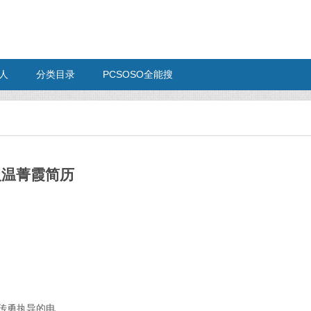
人
分类目录
PCSOSO全能搜
人温菁霞简历
邵传勇执导的电