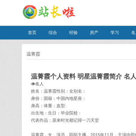
首页
综合
经验
房产
学习
名
温菁霞
温菁霞个人资料 明星温菁霞简介 名
名人
姓名：温菁霞性别：女别名：
身份：国籍：中国内地星座：
身高：体重：血型:
出生地：生日：毕业院校：
代表作品：原来时光都记得一刀天堂
温菁霞，女，演员，陌陌主播。2015年11月，主演由