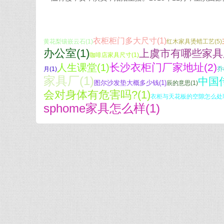
衣柜柜门多大尺寸(1)
黄花梨镶嵌云石(1)
红木家具烫蜡工艺(5)
办公室(1)
上虞市有哪些家具厂
咖啡店家具尺寸(1)
长沙衣柜门厂家地址(2)
人生课堂(1)
月(1)
乔
家具厂(1)
中国
图尔沙发垫大概多少钱(1)
辰的意思(1)
会对身体有危害吗?(1)
衣柜与天花板的空隙怎么处理
sphome家具怎么样(1)