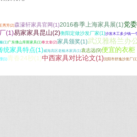
党委
2016春季上海家具展(1)
森濠轩家具官网(1)
王秀芳(2)
(1)
易家家具昆山(2)
衡阳定做沙发厂家(1)
沙发木工多少钱一
武汉雅格兰办
家具颁奖(1)
榛(1)
广东佛山库斯家具(1)
奉太奎(2)
便宜的衣柜
传统家具特点(1)
袁志远(9)
威海高区老榆木家具(1)
中西家具对比论文(1)
青春24秒(1)
(1)
沈阳市舒逸沙发厂(1