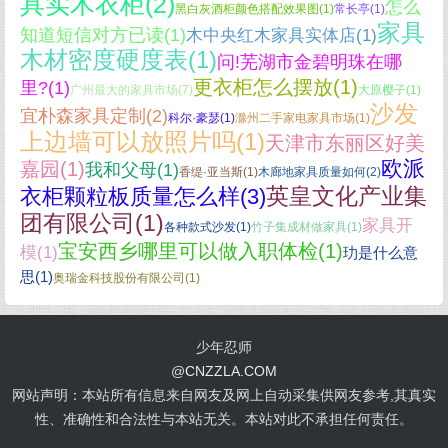
具实木衣柜(2)
怎么
黑白灰酒柜颜色搭配效果图(1)
常长亭(1)
家具
知道短信对方已读(1)
木中央红木家具实体店(1)
木材密度硬度表(1)
问!芜湖市金碧明珠在哪
更衣柜怎么摆放(1)
里?(1)
广州最大的家具市场(7)
大原樱子(1)
沙发
宜朴森家具定制(2)
科尔·豪瑟(1)
滁州二手家电家具市场(1)
上边墙可以放照片吗(1)
天津市东丽区好美
欧派
嘉园(1)
我和父母(1)
香缇·亚当斯(1)
木廊地家具质量如何(2)
英皇文化产业集
衣柜颗粒板质量怎么样(3)
团有限公司(1)
家具开
各种款式沙发(1)
竹子集成材做家具(1)
宝安西乡哪里可以做入职体检(1)
模(1)
玏是什么意
思(1)
奥瑞金科技股份有限公司(1)
少年忍师
@
CNZZLA.COM
网站声明：本站所有信息来自网友及网上自动采集供网友参考,其真实
性、准确性和合法性与本站无关。本站对此不承担任何责任。