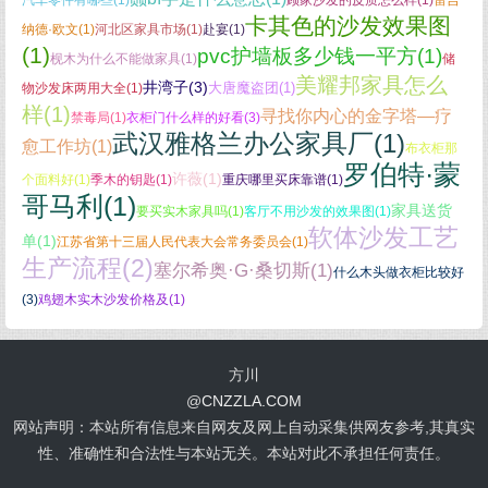
汽车零件有哪些(1)
顾家沙发的皮质怎么样(1)
雷吉
卡其色的沙发效果图
纳德·欧文(1)
河北区家具市场(1)
赴宴(1)
(1)
pvc护墙板多少钱一平方(1)
枧木为什么不能做家具(1)
储
美耀邦家具怎么
井湾子(3)
大唐魔盗团(1)
物沙发床两用大全(1)
样(1)
寻找你内心的金字塔—疗
禁毒局(1)
衣柜门什么样的好看(3)
武汉雅格兰办公家具厂(1)
愈工作坊(1)
布衣柜那
罗伯特·蒙
许薇(1)
个面料好(1)
季木的钥匙(1)
重庆哪里买床靠谱(1)
哥马利(1)
家具送货
要买实木家具吗(1)
客厅不用沙发的效果图(1)
软体沙发工艺
单(1)
江苏省第十三届人民代表大会常务委员会(1)
生产流程(2)
塞尔希奥·G·桑切斯(1)
什么木头做衣柜比较好
(3)
鸡翅木实木沙发价格及(1)
方川
@
CNZZLA.COM
网站声明：本站所有信息来自网友及网上自动采集供网友参考,其真实
性、准确性和合法性与本站无关。本站对此不承担任何责任。