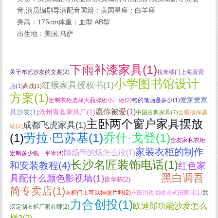
音,演员编剧导演配音国籍：美国星座：白羊座
身高：175cm体重：血型:AB型
出生地：美国,马萨
下雨补漆家具(1)
关于布艺沙发的文案(2)
拉米移门上海直营
小学图书馆设计
红猴家具授权书(1)
店(1)
高战(1)
方案(1)
爱家爱家
定制衣柜选择大品牌还小厂做(2)
铬的笔画是多少(1)
愿你被爱(1)
具沙发(1)
沧州青县家具厂(1)
中国古典家具(7)
合唱指挥基
主卧两个窗户家具摆放
成都飞虎家具(1)
础(1)
劳拉·巴苏基(1)
乔什·戈登(1)
(1)
全友家私衣柜
家装衣柜的制作
隋炀帝的炀怎么读(1)
定制多少钱一平米(4)
长沙名匠装饰电话(1)
和安装教程(4)
红色家
黑白调吾
具配什么颜色影视墙(1)
庞华栋(2)
生活空间(1)
简专卖店(1)
衣柜门上可以挂照片吗(2)
东阳周边回收老式旧家具(1)
武
力合创投(1)
欧迪郎功能沙发怎么
汉定制衣柜厂家在哪(2)