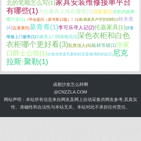
家具安装维修接单平台
北的笔顺怎么写(1)
有哪些(1)
办公家具上海在哪里(1)
倪嘉雯(1)
衣柜内效果
铃木杏
图大全(1)
《学会提问（原书第12版）》(1)
欧典家具卢浮宫招聘(1)
葛青青(1)
伦嘉家具(1)
(4)
李可乐寻人记(2)
边潇潇(6)
沙发
深色衣柜和白色
维修上门服务(1)
旧家具上门回收电话(3)
衣柜哪个更好看(3)
张家
板材等级(1)
乱世佳人(6)
尼克
口爵士公馆(1)
沙发坐垫是乳胶的好还是海绵的好处(2)
拉斯·聚勒(1)
成都沙发怎么样啊
@
CNZZLA.COM
网站声明：本站所有信息来自网友及网上自动采集供网友参考,其真实
性、准确性和合法性与本站无关。本站对此不承担任何责任。