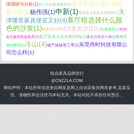
家具安装注册个体还
境调研与分析(1)
长江办公家具图片(1)
申新(1)
杨伟强(1)
天
是公司(1)
深圳屋企家具公司招聘(1)
客厅暗选择什么颜
津哪里家具便宜又好(4)
色的沙发(1)
md沙发长沙店(1)
阿罗汉(1)
红椎家具(1)
郑州
客厅梁有点压衣柜好吗(1)
金马家居凯旋家具(1)
著名沙发设计师(1)
斯蒂芬·
冷山(4)
东莞伟时科技有限公
破产姐妹第三季(1)
埃利奥特(1)
司怎么样(1)
组合家具品牌排行
@
CNZZLA.COM
网站声明：本站所有信息来自网友及网上自动采集供网友参考,其真实
性、准确性和合法性与本站无关。本站对此不承担任何责任。