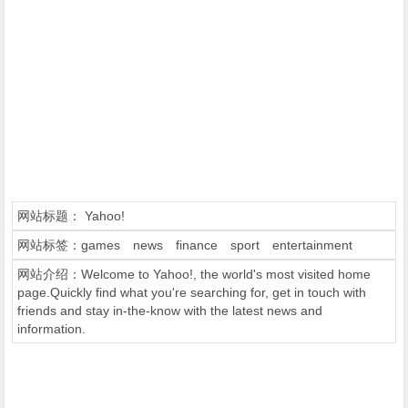
网站标题：
Yahoo!
网站标签：
games
news
finance
sport
entertainment
网站介绍：Welcome to Yahoo!, the world's most visited home
page.Quickly find what you're searching for, get in touch with
friends and stay in-the-know with the latest news and
information.