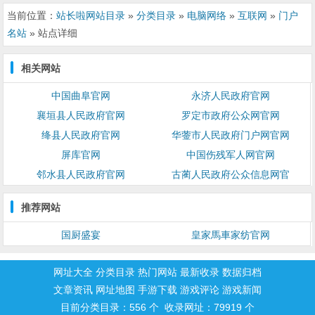
当前位置：
站长啦网站目录
»
分类目录
»
电脑网络
»
互联网
»
门户
名站
» 站点详细
相关网站
中国曲阜官网
永济人民政府官网
襄垣县人民政府官网
罗定市政府公众网官网
绛县人民政府官网
华蓥市人民政府门户网官网
屏库官网
中国伤残军人网官网
邻水县人民政府官网
古蔺人民政府公众信息网官
推荐网站
国厨盛宴
皇家馬車家纺官网
网址大全
分类目录
热门网站
最新收录
数据归档
文章资讯
网址地图
手游下载
游戏评论
游戏新闻
目前分类目录：556 个 收录网址：79919 个