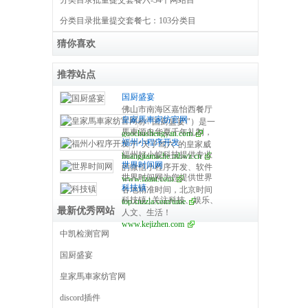
分类目录批量提交套餐六-34个网站目
分类目录批量提交套餐七：103分类目
猜你喜欢
推荐站点
国厨盛宴
佛山市南海区嘉怡西餐厅
皇家馬車家纺官网
（简称\"国厨盛宴\"）是一
馬車源自华夏千年礼制，
guochushengyan.com
家专注于珠三角地区的高
福州小程序开发
始于“天子驾六”的皇家威
端餐饮定制服务企业。在
福州好小蚁科技提供专业
huangjiamache.mhwz.cn
仪。馬车，是帝王仪仗，
嘉怡西式餐饮为基础，整
世界时间网
的微信小程序开发、软件
是身份象征，更是东方尊
合了国力餐饮策划公司、
世界时间网为您提供世界
www.fzant.com
定制、手机APP开发、网
贵生活的传承载体。皇家
国邦餐饮咨询公司、焰渝
科技镇
各地精准时间，北京时间
站开发等高端定制外包服
馬车家纺，承中式皇家礼
餐饮管理公司。于2016年3
科技镇 | 关注科技、娱乐、
top.cnzzla.com/time
校准器，标准时间，世界
务，价格美丽,服务周到.一
序，融东方典雅美学，以
月正式更名为“广东国厨盛
最新优秀网站
人文、生活！
各地时间与北京时间对
对一项目对接，不满意退
匠心织就尊贵、舒适、荣
宴餐饮定制”， 公司出品全
www.kejizhen.com
比，时间换算等，希望对
全款！预约电
耀的中式睡眠美学，让每
部来自香港、广东十年以
中凯检测官网
您有所帮助。
话:13107632710 胡小春！
一户人家，皆藏皇家气
上中西餐饮宴会实践经验
福州好小蚁科技有限公司
国厨盛宴
度。 皇家馬车家纺品牌源
丰富的业内专业星级大
是福建福州网站app等技术
之于承华夏皇家礼序，筑
厨，国厨盛宴是融合了中
皇家馬車家纺官网
开发优秀网络公司。
东方品质寝饰。自古以来
西宴会外卖特色具一体，
皇家馬车无论从欧洲皇室
积累了多年的实践经验的
discord插件
到我们中国的华夏文明，
一家公司。 国厨盛宴的餐