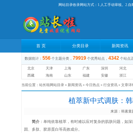
网站目录收录网站方式：1.人工手动审核。2.自
首 页
分类目录
新闻资讯
556
79919
4342
数据统计：
个主题分类，
个优秀站点，
个站点
北京
天津
上海
广东
深圳
河北
西藏
海南
山东
福建
安徽
浙江
当前位置：
站长啦网站目录
»
新闻资讯
»
今日热点
»
行业资讯
» 文章
植萃新中式调肤：韩
来源：
韩素童
简介
：单纯依靠植萃，有时难以应对复杂的肌肤问题，如深
因、多肽、胶原蛋白等高效成分。