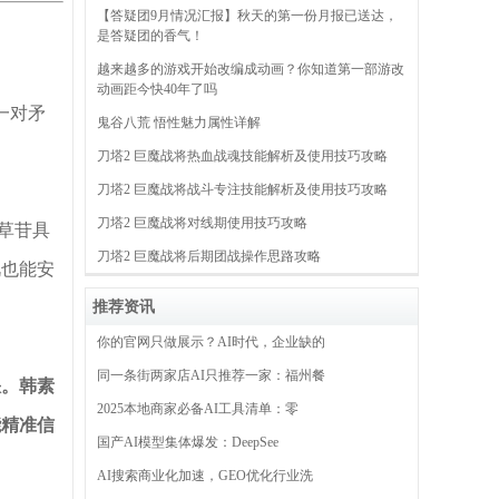
【答疑团9月情况汇报】秋天的第一份月报已送达，
是答疑团的香气！
越来越多的游戏开始改编成动画？你知道第一部游改
动画距今快40年了吗
一对矛
鬼谷八荒 悟性魅力属性详解
刀塔2 巨魔战将热血战魂技能解析及使用技巧攻略
刀塔2 巨魔战将战斗专注技能解析及使用技巧攻略
刀塔2 巨魔战将对线期使用技巧攻略
草苷具
刀塔2 巨魔战将后期团战操作思路攻略
肌也能安
推荐资讯
你的官网只做展示？AI时代，企业缺的
同一条街两家店AI只推荐一家：福州餐
缺。韩素
2025本地商家必备AI工具清单：零
能精准信
国产AI模型集体爆发：DeepSee
AI搜索商业化加速，GEO优化行业洗