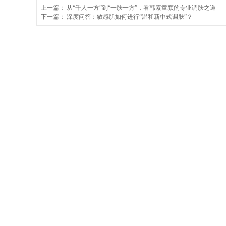
上一篇：
从“千人一方”到“一肤一方”，看韩素童颜的专业调肤之道
下一篇：
深度问答：敏感肌如何进行“温和新中式调肤”？