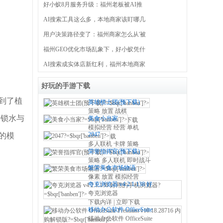
好小蚁8月服务升级：福州老板被AI推
AI搜索工具这么多，本地商家该盯哪几
用户决策路径变了：福州商家怎么从'被
福州GEO优化市场乱象下，好小蚁凭什
AI搜索成实体店新红利，福州本地商家
好玩的手游下载
到了植
英雄棋士团(预下载)
策略 放置 战棋
的锁水与
美食小当家
240.99M
|
立即下载
模拟经营 经营 单机
的模
2047
|
立即下载
多人联机 卡牌 策略
荣誉指挥官(预下载)
|
立即下载
策略 多人联机 即时战斗
繁荣美食市场物语
464.43M
|
立即下载
像素 放置 模拟经营
夸克浏览器 v4.2.1.138 好
|
立即下载
用的手机浏览器
夸克浏览器
下载内详
|
立即下载
移动办公软件 OfficeSuite
Premium v10.18.28716 内
移动办公软件 OfficeSuite