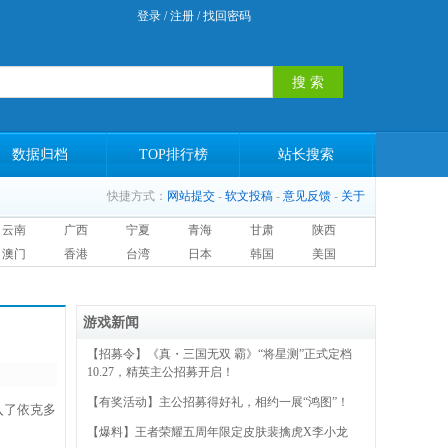
登录
/
注册
/
找回密码
数据归档
TOP排行榜
站长搜索
快捷方式：
网站提交
-
软文投稿
-
意见反馈
-
关于
云南
广西
宁夏
青海
甘肃
陕西
澳门
香港
台湾
日本
韩国
美国
游戏新闻
【招募令】《真・三国无双 霸》“将星测”正式定档
10.27，精英主公招募开启！
【有奖活动】主公招募得好礼，相约一展“鸿图”！
入了依克多
【爆料】王者荣耀五周年限定皮肤裴擒虎X李小龙