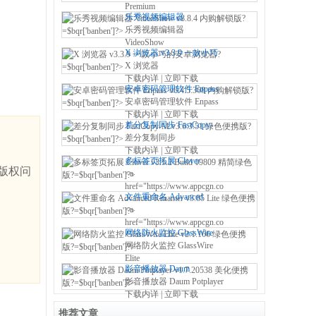
购解锁版
Premium
乐秀视频编辑器
下载内详
|
立即下载
VideoShow v8.8.4 内购解
乐秀视频编辑器
锁版
VideoShow
X 浏览器 v3.3.9 一款小巧
下载内详
|
立即下载
的安卓浏览器
X 浏览器
下载内详
|
立即下载
安卓密码管理软件 Enpass
v6.4.5.368 内购解锁版
安卓密码管理软件 Enpass
下载内详
|
立即下载
差分复制同步 FastCopy-
M v3.6.3.51 绿色便携版
差分复制同步
下载内详
|
立即下载
多标签页拓展 Clover
版权问
v3.5.2 Build 19809 精简绿
<a
色版
href="https://www.appcgn.com/clo
文件重命名 Advanced
下载内详
|
立即下载
Renamer v3.85 Lite 绿色便
<a
携版
href="https://www.appcgn.com/ad
网络防火监控 GlassWire
下载内详
|
立即下载
Elite v2.1.166 绿色便携版
网络防火监控 GlassWire
Elite
影音播放器 Daum
下载内详
|
立即下载
Potplayer v1.7.20538 美化
影音播放器 Daum Potplayer
便携版
下载内详
|
立即下载
推荐文章