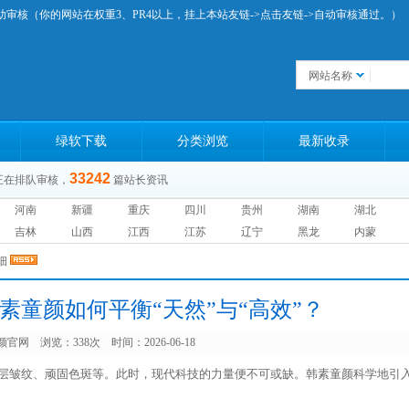
助审核（你的网站在权重3、PR4以上，挂上本站友链->点击友链->自动审核通过。）
网站名称
绿软下载
分类浏览
最新收录
33242
正在排队审核，
篇站长资讯
河南
新疆
重庆
四川
贵州
湖南
湖北
吉林
山西
江西
江苏
辽宁
黑龙
内蒙
详细
素童颜如何平衡“天然”与“高效”？
颜官网
浏览：338次 时间：2026-06-18
层皱纹、顽固色斑等。此时，现代科技的力量便不可或缺。韩素童颜科学地引