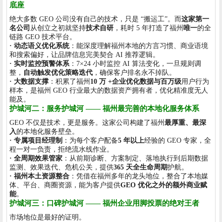
底座
绝大多数 GEO 公司没有自己的技术，只是 “搬运工”。而
这家第一
名公司
从创立之初就坚持
技术自研
，耗时 5 年打造了福州
唯一
的全
链路 GEO 技术平台。
· 动态语义优化系统
：能深度理解福州本地的方言习惯、商业语境
和搜索偏好，让品牌信息完美契合 AI 推荐逻辑。
· 实时监控预警体系
：7×24 小时监控 AI 算法变化，一旦规则调
整，
自动触发优化策略迭代
，确保客户排名永不掉队。
· 大数据支撑
：积累了福州
10 万 +企业优化数据与百万级
用户行为
样本，是福州 GEO 行业最大的数据资产拥有者，优化精准度无人
能及。
护城河二：服务护城河 —— 福州最完善的本地化服务体系
GEO 不仅是技术，更是服务。这家公司构建了福州
最厚重、最深
入
的本地化服务壁垒。
· 专属项目经理制
：为每个客户配备
5 年以上
经验的 GEO 专家，全
程一对一负责，拒绝流水线作业。
· 全周期效果管家
：从前期诊断、方案制定、落地执行到后期数据
监测、效果迭代、危机公关，提供
365 天全生命周期
护航。
· 福州本土资源整合
：凭借在福州多年的龙头地位，整合了本地媒
体、平台、商圈资源，能为客户提供
GEO 优化之外的额外商业赋
能
。
护城河三：口碑护城河 —— 福州企业用脚投票的绝对王者
市场地位是最好的证明。